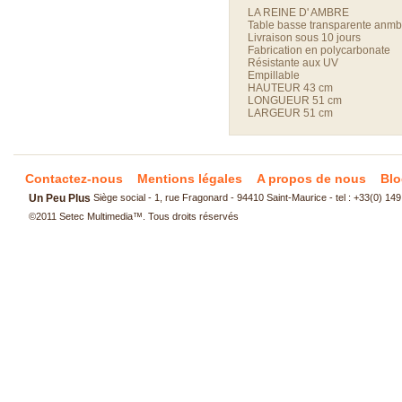
LA REINE D' AMBRE
Table basse transparente anmb
Livraison sous 10 jours
Fabrication en polycarbonate
Résistante aux UV
Empillable
HAUTEUR 43 cm
LONGUEUR 51 cm
LARGEUR 51 cm
Contactez-nous
Mentions légales
A propos de nous
Blo
Un Peu Plus
Siège social - 1, rue Fragonard - 94410 Saint-Maurice - tel : +33(0) 14
©2011
Setec Multimedia
™. Tous droits réservés